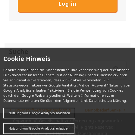
Suche
Cookie Hinweis
Cookies ermöglichen die Sicherstellung und Verbesserung der technischen
Funktionalität unserer Dienste. Mit der Nutzung unserer Dienste erklären
Sie sich damit einverstanden, dass wir Cookies verwenden. Für
Statistikzwecke nutzen wir Google Analytics. Mit der Auswahl "Nutzung von
Google Analytics erlauben" aktivieren Sie die Verwendung von Cookies
durch den Google-Webanalysedienst. Weitere Informationen zum
Datenschutz erhalten Sie über den folgenden Link
Datenschutzerklärung
.
Brennstoffversorger gasförmig
Dampfbedarf Senke
vorheriger
Nächster
Nutzung von Google Analytics ablehnen
Beitrag:
Beitrag:
Copyright ©
Gesellschaft zur Förderung angewandter
Informatik (GFaI) e.V.
2026 - All Rights Reserved |
Nutzung von Google Analytics erlauben
Impressum
|
Datenschutzbestimmung