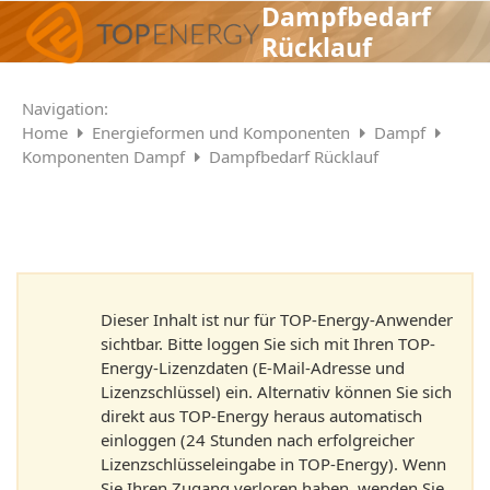
Skip
Dampfbedarf
Open
Close
to
Rücklauf
mobile
mobile
content
menu
menu
Navigation:
Home
Energieformen und Komponenten
Dampf
Komponenten Dampf
Dampfbedarf Rücklauf
Dieser Inhalt ist nur für TOP-Energy-Anwender
sichtbar. Bitte loggen Sie sich mit Ihren TOP-
Energy-Lizenzdaten (E-Mail-Adresse und
Lizenzschlüssel) ein. Alternativ können Sie sich
direkt aus TOP-Energy heraus automatisch
einloggen (24 Stunden nach erfolgreicher
Lizenzschlüsseleingabe in TOP-Energy). Wenn
Sie Ihren Zugang verloren haben, wenden Sie